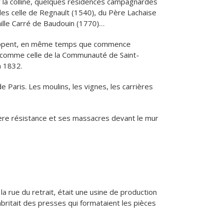
ur la colline, quelques résidences campagnardes
elles celle de Regnault (1540), du Père Lachaise
ille Carré de Baudouin (1770)…
eloppent, en même temps que commence
es comme celle de la Communauté de Saint-
n 1832.
 Paris. Les moulins, les vignes, les carrières
ère résistance et ses massacres devant le mur
 la rue du retrait, était une usine de production
britait des presses qui formataient les pièces