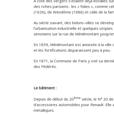
A côté des vergers s’étaient déjà installés s
des riches parisiens : les « folies », comme c
(1626), de Wendôme (1686) et celle de la fam
Au siècle suivant, des bidons-villes se dév
l’urbanisation industrielle et quelques utopi
simoniens sur la rue de Ménilmontant jusqu’e
En 1859, Ménilmontant est annexée à la ville de
et les fortifications disparaissent peu à peu.
En 1871, la Commune de Paris y voit sa derni
des Fédérés.
Le bâtiment :
ème
Depuis de début du 20
siècle, le N° 20 de
d’accessoires automobiles pour Renault. Elle a
métalliques.