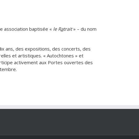
une association baptisée «
le R
a
trait
» – du nom
ix ans, des expositions, des concerts, des
elles et artistiques. « Autochtones » et
articipe activement aux Portes ouvertes des
ptembre.